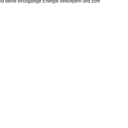
 deine einzigartige Energie verkörpern und zum
 kraftvollste und
 zu begegnen.
folgreich mit viel Fingerspitzengefühl zu
Fundament für ein gesundes und erfülltes
uesten energetischen Heilwissen, begleite