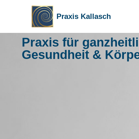
Praxis Kallasch
Zum
Inhalt
springen
Praxis für ganzheitl
Gesundheit & Körpe