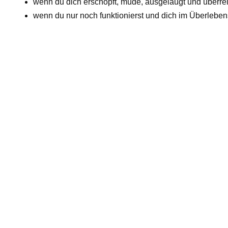
wenn du dich erschöpft, müde, ausgelaugt und überreiz
wenn du nur noch funktionierst und dich im Überlebe
Den Weg der eige
tiefgreifend
Als Expertin für ganzheitliche Gesundheit u
lösen. Mit meiner Hilfe lernst du deinen Al
Leben zu erschaffen.
Mit Elementen aus der TCM, der Schmerz- 
ich dich auf deinem Weg in ein selbstbesti