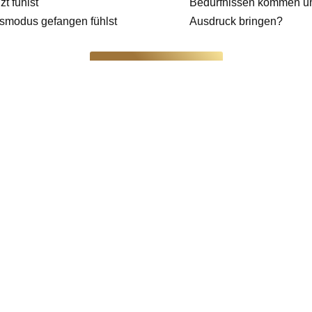
t fühlst
Bedürfnissen kommen und
nsmodus gefangen fühlst
Ausdruck bringen?
Zum Therapieangebot
nen Heilung zu gehen, ist die
ste Art und Weise sich selbst
nterstütze ich dich dabei, alte Muster und Heilungsblockaden er
ltag nach deinen Bedürfnissen zu gestalten und ein kraftvolles 
und Bewegungstherapie und Aromatherapie gepaart mit dem ne
mmtes Leben voller Vitalität, Energie & Lebensfreude.